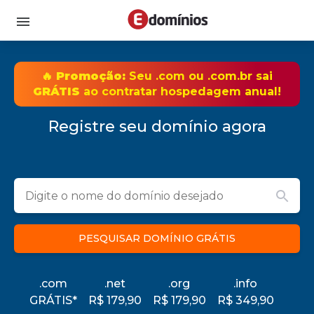
🔥 Promoção:
Seu
.com
ou
.com.br
sai
GRÁTIS
ao contratar hospedagem anual!
Registre seu domínio agora
PESQUISAR DOMÍNIO GRÁTIS
.com
.net
.org
.info
GRÁTIS*
R$ 179,90
R$ 179,90
R$ 349,90